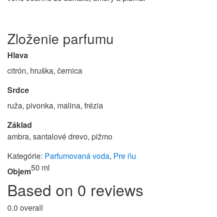
Zloženie parfumu
Hlava
citrón, hruška, černica
Srdce
ruža, pivonka, malina, frézia
Základ
ambra, santalové drevo, pižmo
Kategórie:
Parfumovaná voda
,
Pre ňu
50 ml
Objem
Based on 0 reviews
0.0
overall