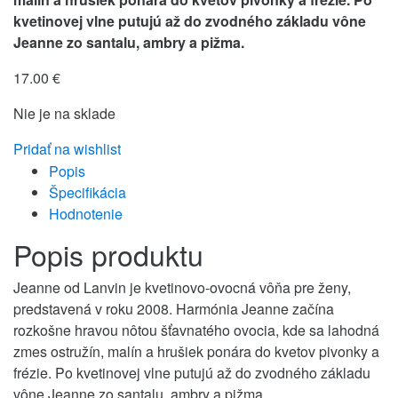
kvetinovej vlne putujú až do zvodného základu vône
Jeanne zo santalu, ambry a pižma.
17.00
€
Nie je na sklade
Pridať na wishlist
Popis
Špecifikácia
Hodnotenie
Popis produktu
Jeanne od Lanvin je kvetinovo-ovocná vôňa pre ženy,
predstavená v roku 2008. Harmónia Jeanne začína
rozkošne hravou nôtou šťavnatého ovocia, kde sa lahodná
zmes ostružín, malín a hrušiek ponára do kvetov pivonky a
frézie. Po kvetinovej vlne putujú až do zvodného základu
vône Jeanne zo santalu, ambry a pižma.