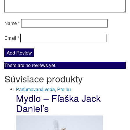
Name
*
Email
*
There are no reviews yet.
Súvisiace produkty
Parfumovaná voda
,
Pre ňu
Mydlo – Fľaška Jack
Daniel’s