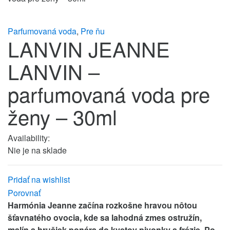
Parfumovaná voda
,
Pre ňu
LANVIN JEANNE
LANVIN –
parfumovaná voda pre
ženy – 30ml
Availability:
Nie je na sklade
Pridať na wishlist
Porovnať
Harmónia Jeanne začína rozkošne hravou nôtou
šťavnatého ovocia, kde sa lahodná zmes ostružín,
malín a hrušiek ponára do kvetov pivonky a frézie. Po