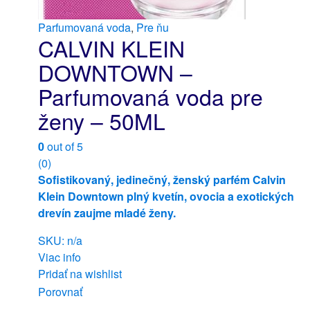
Parfumovaná voda
,
Pre ňu
CALVIN KLEIN
DOWNTOWN –
Parfumovaná voda pre
ženy – 50ML
0
out of 5
(0)
Sofistikovaný, jedinečný, ženský parfém Calvin
Klein Downtown plný kvetín, ovocia a exotických
drevín zaujme mladé ženy.
SKU: n/a
Viac info
Pridať na wishlist
Porovnať