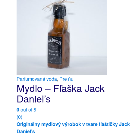
Parfumovaná voda
,
Pre ňu
Mydlo – Fľaška Jack
Daniel’s
0
out of 5
(0)
Originálny mydlový výrobok v tvare fľaštičky Jack
Daniel’s