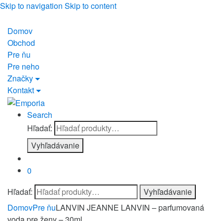
Skip to navigation
Skip to content
Domov
Obchod
Pre ňu
Pre neho
Značky
Kontakt
Search
Hľadať:
Vyhľadávanie
0
Hľadať:
Vyhľadávanie
Domov
Pre ňu
LANVIN JEANNE LANVIN – parfumovaná
voda pre ženy – 30ml